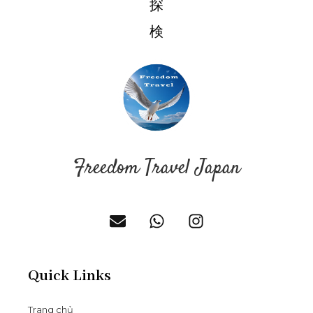
探
検​
Freedom Travel Japan
Quick Links
Trang chủ