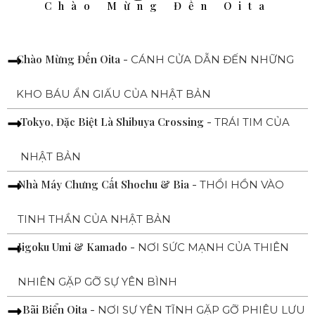
Chào Mừng Đến Oita
Chào Mừng Đến Oita -
CÁNH CỬA DẪN ĐẾN NHỮNG
KHO BÁU ẨN GIẤU CỦA NHẬT BẢN
Tokyo, Đặc Biệt Là Shibuya Crossing -
TRÁI TIM CỦA
NHẬT BẢN
Nhà Máy Chưng Cất Shochu & Bia -
THỔI HỒN VÀO
TINH THẦN CỦA NHẬT BẢN
Jigoku Umi & Kamado -
NƠI SỨC MẠNH CỦA THIÊN
NHIÊN GẶP GỠ SỰ YÊN BÌNH
Bãi Biển Oita -
NƠI SỰ YÊN TĨNH GẶP GỠ PHIÊU LƯU