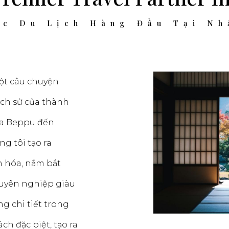
ác Du Lịch Hàng Đầu Tại Nh
một câu chuyện
ịch sử của thành
ủa Beppu đến
g tôi tạo ra
n hóa, nắm bắt
huyên nghiệp giàu
g chi tiết trong
h đặc biệt, tạo ra