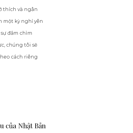
ở thích và ngân
m một kỳ nghỉ yên
t sự đắm chìm
c, chúng tôi sẽ
heo cách riêng
ấu của Nhật Bản